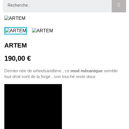
ARTEM
190,00 €
Dernier née de wheelsandtime , ce
mod mécanique
semble
tout droit sorti de la forge , son touché reste doux