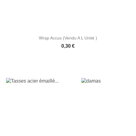
Wrap Accus (vendu A L Unité )
Prix
0,30 €