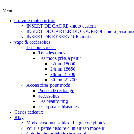
Menu
Gravure moto custom
INSERT DE CADRE -moto custom
INSERT DE CARTER DE COURROIE moto personnal
INSERT DE RESERVOIR -moto
vape & accéssoires
Les mods méca
Tous les mods
Les mods prêts a partir
22mm 18650
24mm 18650
28mm 21700
30 mm 21700
Accessoires pour mods
Pièces de rechange
accessoires
Les beauty-ring
les top-caps biseautés
Cartes cadeaux
Blog
Mods personnalisables : La galerie photos
Pour la petite histoire d'un artisan modeur
Galerie photos Mods steampunk