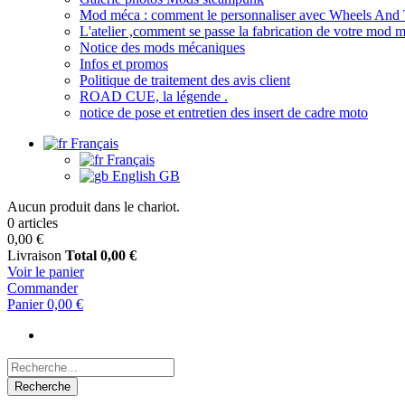
Mod méca : comment le personnaliser avec Wheels And
L'atelier ,comment se passe la fabrication de votre mod 
Notice des mods mécaniques
Infos et promos
Politique de traitement des avis client
ROAD CUE, la légende .
notice de pose et entretien des insert de cadre moto
Français
Français
English GB
Aucun produit dans le chariot.
0 articles
0,00 €
Livraison
Total
0,00 €
Voir le panier
Commander
Panier
0,00 €
Recherche