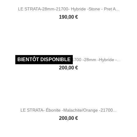
LE STRATA-28mm-21700- Hybride -stone - Pret A...
Prix
190,00 €
LE STRATA- Ébonite Bleu -21700 -28mm -hybride -...
Prix
200,00 €
LE STRATA- Ébonite -malachite/orange -21700...
Prix
200,00 €