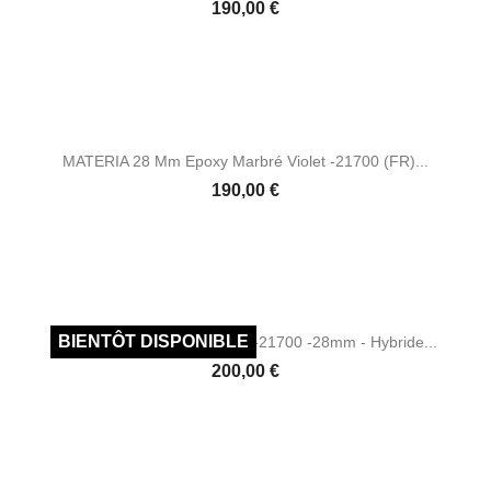
Prix
190,00 €
MATERIA 28 Mm Epoxy Marbré Violet -21700 (FR)...
Prix
190,00 €
LE STRATA- Ébonite Rouge -21700 -28mm - Hybride...
Prix
200,00 €