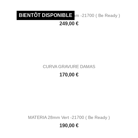
STACKED Sophora Stab 28mm -21700 ( Be Ready )
Prix
249,00 €
CURVA GRAVURE DAMAS
Prix
170,00 €
MATERIA 28mm Vert -21700 ( Be Ready )
Prix
190,00 €