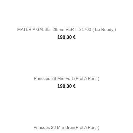
MATERIA GALBE -28mm VERT -21700 ( Be Ready )
Prix
190,00 €
Princeps 28 Mm Vert (pret A Partir)
Prix
190,00 €
Princeps 28 Mm Brun(pret A Partir)