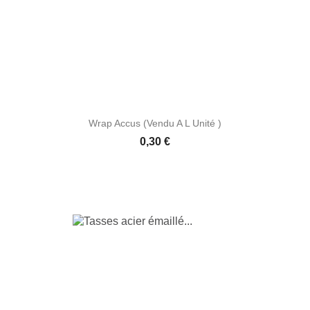
Wrap Accus (vendu A L Unité )
Prix
0,30 €